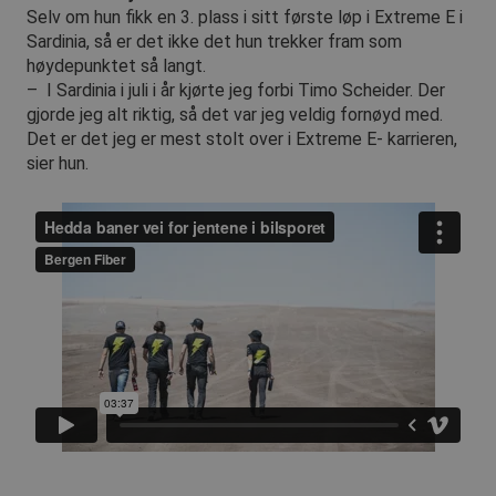
sikrer d
Selv om hun fikk en 3. plass i sitt første løp i Extreme E i
informas
Sardinia, så er det ikke det hun trekker fram som
at foresp
besøkssøk
høydepunktet så langt.
blir hån
server i 
– I Sardinia i juli i år kjørte jeg forbi Timo Scheider. Der
gjorde jeg alt riktig, så det var jeg veldig fornøyd med.
__cf_bm
30
Denne
Cloudflare Inc.
minutter
informas
.vimeo.com
Det er det jeg er mest stolt over i Extreme E- karrieren,
brukes til
sier hun.
mellom 
roboter. 
gunstig f
for å kun
gyldige 
bruken av
Forsørger
/
Forsørger
/
Navn
Navn
Utløpsdato
Beskrivelse
Utløpsdato
Beskriv
Domene
Domene
_ga_F5SV5YKJ80
vuid
.bergenfiber.no
1 år 1
Disse
1 år 1
Denne
Vimeo.com
Forsørger
/
Navn
Utløpsdato
Beskrivelse
måned
informasjonskapslene
måned
informa
Inc.
Domene
brukes av Vimeo-
brukes 
.vimeo.com
videospilleren på
for å o
_fbp
3 måneder
Brukt av Facebook for
Meta
nettsteder.
økttilst
å levere en serie med
Platform Inc.
reklameprodukter
.bergenfiber.no
_hjSession_4982745
_cfuvid
.vimeo.com
.bergenfiber.no
Sesjon
Denne
30
Brukes a
som for eksempel