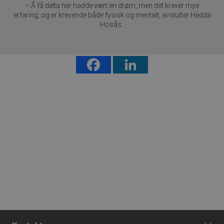
samme b
– Å få delta her hadde vært en drøm, men det krever mye
erfaring, og er krevende både fysisk og mentalt, avslutter Hedda
Hosås.
Få hjelpen du trenger, når du trenger det. Hver dag, hele året.