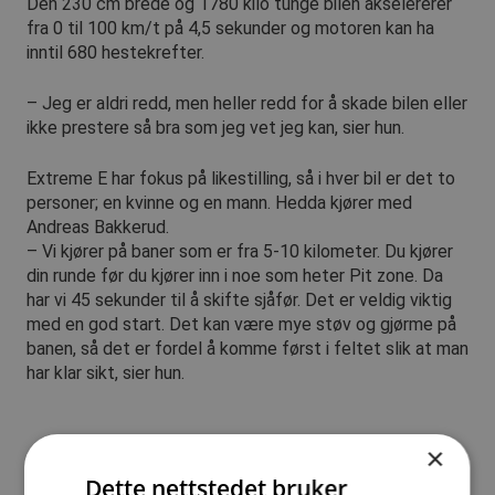
Den 230 cm brede og 1780 kilo tunge bilen akselererer
fra 0 til 100 km/t på 4,5 sekunder og motoren kan ha
inntil 680 hestekrefter.
– Jeg er aldri redd, men heller redd for å skade bilen eller
ikke prestere så bra som jeg vet jeg kan, sier hun.
Extreme E har fokus på likestilling, så i hver bil er det to
personer; en kvinne og en mann. Hedda kjører med
Andreas Bakkerud.
– Vi kjører på baner som er fra 5-10 kilometer. Du kjører
din runde før du kjører inn i noe som heter Pit zone. Da
har vi 45 sekunder til å skifte sjåfør. Det er veldig viktig
med en god start. Det kan være mye støv og gjørme på
banen, så det er fordel å komme først i feltet slik at man
har klar sikt, sier hun.
×
Dette nettstedet bruker