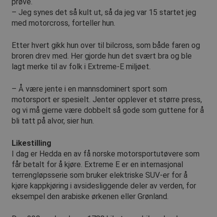
prøve.
– Jeg synes det så kult ut, så da jeg var 15 startet jeg
med motorcross, forteller hun.
Etter hvert gikk hun over til bilcross, som både faren og
broren drev med. Her gjorde hun det svært bra og ble
lagt merke til av folk i Extreme-E miljøet.
– Å være jente i en mannsdominert sport som
motorsport er spesielt. Jenter opplever et større press,
og vi må gjerne være dobbelt så gode som guttene for å
bli tatt på alvor, sier hun.
Likestilling
I dag er Hedda en av få norske motorsportutøvere som
får betalt for å kjøre. Extreme E er en internasjonal
terrengløpsserie som bruker elektriske SUV-er for å
kjøre kappkjøring i avsidesliggende deler av verden, for
eksempel den arabiske ørkenen eller Grønland.