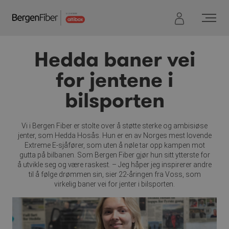
Hopp
til
innhold
Hedda baner vei
for jentene i
bilsporten
Vi i Bergen Fiber er stolte over å støtte sterke og ambisiøse
jenter, som Hedda Hosås. Hun er en av Norges mest lovende
Extreme E-sjåfører, som uten å nøle tar opp kampen mot
gutta på bilbanen. Som Bergen Fiber gjør hun sitt ytterste for
å utvikle seg og være raskest. – Jeg håper jeg inspirerer andre
til å følge drømmen sin, sier 22-åringen fra Voss, som
virkelig baner vei for jenter i bilsporten.