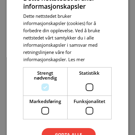
informasjonskapsler
Dette nettstedet bruker
informasjonskapsler (cookies) for å
forbedre din opplevelse. Ved å bruke
nettstedet vårt samtykker du i alle
informasjonskapsler i samsvar med
retningslinjene våre for
informasjonskapsler.
Les mer
Strengt
Statistikk
nødvendig
Fokus på miljøet
Extreme E ble lansert for å øke bevisstheten om
klimaendringer og miljøutfordringer. Serien ble grunnlagt
Markedsføring
Funksjonalitet
av Alejandro Agag, også kjent for å være grunnleggeren
av Formel E, den elektriske motorkonkurranseserien.
Extreme E kombinerer motorsport med en miljømessig
agenda ved å arrangere løp i områder som er sterkt
GODTA ALLE