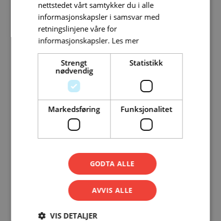
nettstedet vårt samtykker du i alle
informasjonskapsler i samsvar med
retningslinjene våre for
informasjonskapsler.
Les mer
Strengt
Statistikk
nødvendig
Gode grunner til å velge Bergen Fiber og Altibox:
Markedsføring
Funksjonalitet
Norges mest fornøyde
bredbåndskunder
GODTA ALLE
Altibox-partnerskapets bredbåndskunder har i 13 år vært
AVVIS ALLE
Norges mest fornøyde
.
VIS DETALJER