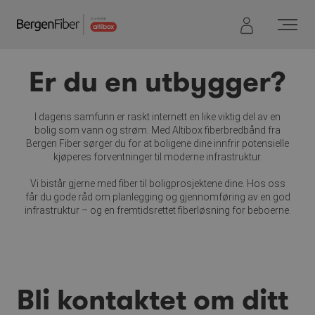
Hopp
til
innhold
Er du en utbygger?
I dagens samfunn er raskt internett en like viktig del av en
bolig som vann og strøm. Med Altibox fiberbredbånd fra
Bergen Fiber sørger du for at boligene dine innfrir potensielle
kjøperes forventninger til moderne infrastruktur.
Vi bistår gjerne med fiber til boligprosjektene dine. Hos oss
får du gode råd om planlegging og gjennomføring av en god
infrastruktur – og en fremtidsrettet fiberløsning for beboerne.
Bli kontaktet om ditt