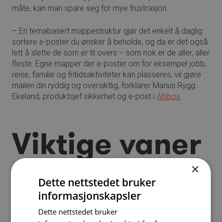
måte, kan man spare seg for mye frustrasjon.
– En temabasert mappestruktur gjør det enkelt å daglig
sortere e-poster du ønsker å beholde, og da er det også
lett å slette de som er til overs – som nok er de aller, aller
fleste. Egne mapper der e-poster om for eksempel jobb,
reise, familie og fritidsaktiviteter kan plasseres, vil gjøre
mailen din ryddig og oversiktlig, forklarer Marius Rygg
Ekeland, produktsjef sikkerhet og e-post i
Altibox
.
Viktige vaner
×
Dette nettstedet bruker
Ved å rydde opp mailboksen får du ikke bare en mer
informasjonskapsler
oversiktlig digital arbeidsplass og hverdag, men du
Dette nettstedet bruker
reduserer også risikoen for å gå glipp av viktig