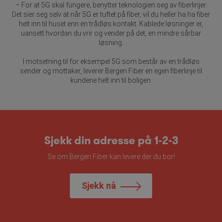
– For at 5G skal fungere, benytter teknologien seg av fiberlinjer.
_hjSessionUser_4982745
.bergenfiber.no
1 år
Denne
Det sier seg selv at når 5G er tuftet på fiber, vil du heller ha ha fiber
informa
helt inn til huset enn en trådløs kontakt. Kablede løsninger er,
når kun
uansett hvordan du vrir og vender på det, en mindre sårbar
Googles
en side 
Den bruk
løsning.
personvernregler
opprett
ID-en, u
I motsetning til for eksempel 5G som består av en trådløs
nettsted
Dette si
sender og mottaker, leverer Bergen Fiber en egen fiberlinje til
påfølge
kundene helt inn til boligen.
samme ne
samme b
Sjekk din adresse på 1-2-3
Se om Bergen Fiber kan levere der du bor!
Sjekk nå