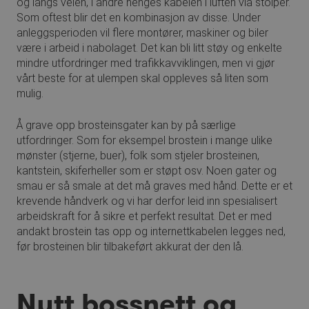
og langs veien, i andre henges kabelen i luften via stolper.
Som oftest blir det en kombinasjon av disse. Under
anleggsperioden vil flere montører, maskiner og biler
være i arbeid i nabolaget. Det kan bli litt støy og enkelte
mindre utfordringer med trafikkavviklingen, men vi gjør
vårt beste for at ulempen skal oppleves så liten som
mulig.
Å grave opp brosteinsgater kan by på særlige
utfordringer. Som for eksempel brostein i mange ulike
mønster (stjerne, buer), folk som stjeler brosteinen,
kantstein, skiferheller som er støpt osv. Noen gater og
smau er så smale at det må graves med hånd. Dette er et
krevende håndverk og vi har derfor leid inn spesialisert
arbeidskraft for å sikre et perfekt resultat. Det er med
andakt brostein tas opp og internettkabelen legges ned,
før brosteinen blir tilbakeført akkurat der den lå.
Nytt bossnett og