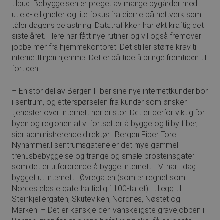
tilbud. Bebyggelsen er preget av mange bygårder med
utleie-leiligheter og lite fokus fra eierne på nettverk som
tåler dagens belastning. Datatrafikken har økt kraftig det
siste året. Flere har fått nye rutiner og vil også fremover
jobbe mer fra hjemmekontoret. Det stiller større krav til
internettlinjen hjemme. Det er på tide å bringe fremtiden til
fortiden!
– En stor del av Bergen Fiber sine nye internettkunder bor
i sentrum, og etterspørselen fra kunder som ønsker
tjenester over internett her er stor. Det er derfor viktig for
byen og regionen at vi fortsetter å bygge og tilby fiber,
sier administrerende direktør i Bergen Fiber Tore
Nyhammer.I sentrumsgatene er det mye gammel
trehusbebyggelse og trange og smale brosteinsgater
som det er utfordrende å bygge internett i. Vi har i dag
bygget ut internett i Øvregaten (som er regnet som
Norges eldste gate fra tidlig 1100-tallet) i tillegg til
Steinkjellergaten, Skuteviken, Nordnes, Nøstet og
Marken. – Det er kanskje den vanskeligste gravejobben i