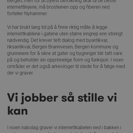
Bergen, men for at byens befolkning skal få de beste
internettlinjene, må brosteinen opp og fiberen ned
forteller Nyhammer.
Vi har brukt lang tid på å finne riktig måte å legge
internettkablene i gatene uten større inngrep enn strengt
nødvendig. Det krever tett dialog med byantikvar,
riksantikvar, Bergen Brannvesen, Bergen kommune og
grunneiere for å sikre at gater og bygninger blir tatt vare
på og beholder sin opprinnelige form og funksjon. I noen
områder er det også arkeologer til stede for å følge med
der vi graver.
Vi jobber så stille vi
kan
I noen nabolag graver vi internettkabelen ned i bakken i