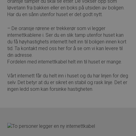
oransje tamper du skal se etter. De vokser opp som
brukerinnlogging og kontoadministrasjon.
Nettstedet kan ikke brukes riktig uten strengt
løvetann fra bakken eller en boks på utsiden av boligen.
nødvendige informasjonskapsler.
Har du en sånn utenfor huset er det godt nytt.
Forsørger
/
Navn
Utløpsdato
Beskrivel
Domene
– De oransje rørene er trekkerør som vi legger
ARRAffinitySameSite
Sesjon
Når du b
Microsoft
internettkablene i. Ser du en slik tamp utenfor huset kan
Microsof
Corporation
du få høyhastighets internett helt inn til boligen innen kort
vertspla
.euwa.puzzel.com
muliggjø
tid. Ta kontakt med oss her for å se om vi kan levere til
belastni
din adresse.
sikrer d
informas
Fordelen med internettkabel helt inn til huset er mange.
at foresp
besøkssøk
blir hån
Vårt internett får du helt inn i huset og du har linjen for deg
server i 
selv. Det betyr at du er sikret en stabil og rask linje. Det er
__cf_bm
30
Denne
Cloudflare Inc.
ingen ledd som kan forsinke hastigheten.
minutter
informas
.vimeo.com
brukes til
mellom 
roboter. 
gunstig f
for å kun
gyldige 
bruken av