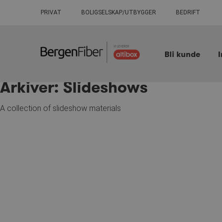
PRIVAT
BOLIGSELSKAP/UTBYGGER
BEDRIFT
Bli kunde
I
Arkiver:
Slideshows
Hopp
til
innhold
A collection of slideshow materials