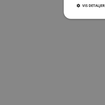
VIS DETALJER
Strengt nødvendige i
Nettstedet kan ikke b
Navn
ARRAffinitySameSit
__cf_bm
Forsørge
Navn
Domene
Navn
Forsørge