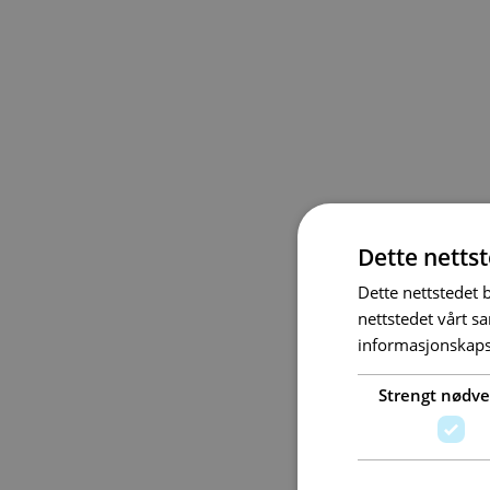
Dette netts
Dette nettstedet 
nettstedet vårt s
informasjonskaps
Strengt nødv